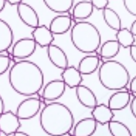
Загрузить файл(ы)
Нажмите на эту область для загрузки файла(ов)
или перенесите файл(ы) в это поле
е на
обработку персональных данных
ь