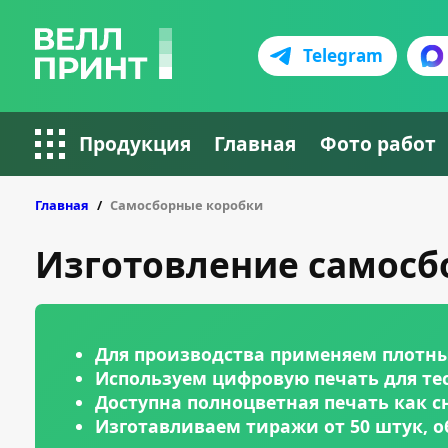
Telegram
Продукция
Главная
Фото работ
Главная
Самосборные коробки
Изготовление самосбо
Для производства применяем плотны
Используем цифровую печать для те
Доступна полноцветная печать как 
Изготавливаем тиражи от 50 штук, 