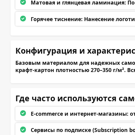
Матовая и глянцевая ламинация:
По
Горячее тиснение:
Нанесение логоти
Представьтесь:
Конфигурация и характери
Базовым материалом для надежных самосб
Телефон:
крафт-картон плотностью 270–350 г/м². 
Эл. почта:
Где часто используются са
E-commerce и интернет-магазины:
от
Сообщение:
Сервисы по подписке (Subscription bo