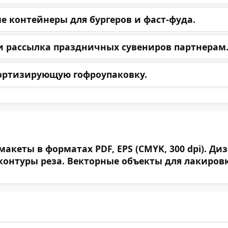
е контейнеры для бургеров и фаст-фуда.
и рассылка праздничных сувениров партнерам
мортизирующую гофроупаковку.
кеты в форматах PDF, EPS (CMYK, 300 dpi). Д
контуры реза. Векторные объекты для лакировк