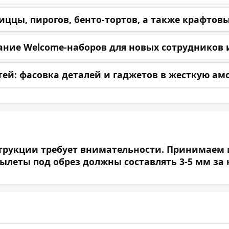
иццы, пирогов, бенто-тортов, а также крафтовы
ие Welcome-наборов для новых сотрудников 
тей:
фасовка деталей и гаджетов в жесткую а
Загрузить файл(ы)
Нажмите на эту область для загрузки файла(ов)
или перенесите файл(ы) в это поле
рукции требует внимательности. Принимаем ма
ылеты под обрез должны составлять 3-5 мм за 
е на
обработку персональных данных
ь