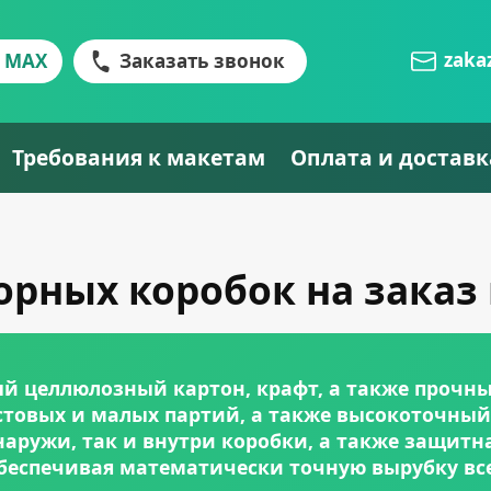
zaka
MAX
Заказать звонок
Требования к макетам
Оплата и доставк
рных коробок на заказ
й целлюлозный картон, крафт, а также прочн
стовых и малых партий, а также высокоточный
снаружи, так и внутри коробки, а также защит
обеспечивая математически точную вырубку вс