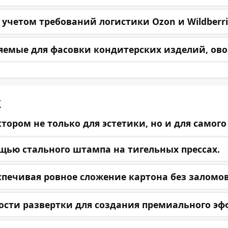
 учетом требований логистики Ozon и Wildberri
емые для фасовки кондитерских изделий, ово
к
ром не только для эстетики, но и для самого 
щью стального штампа на тигельных прессах.
печивая ровное сложение картона без заломов
ости развертки для создания премиального эфф