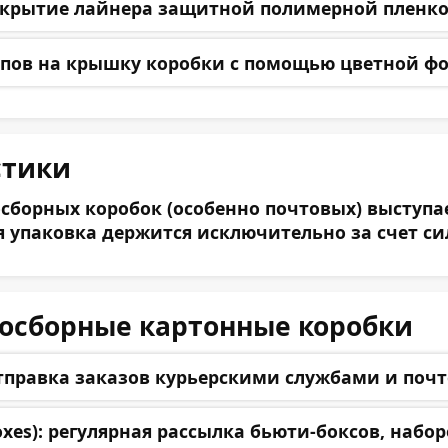
крытие лайнера защитной полимерной пленкой
пов на крышку коробки с помощью цветной фо
Оставьте заявку
стики
орных коробок (особенно почтовых) выступает
Вся упаковка держится исключительно за счет с
мосборные картонные коробки
правка заказов курьерскими службами и почт
xes):
регулярная рассылка бьюти-боксов, набор