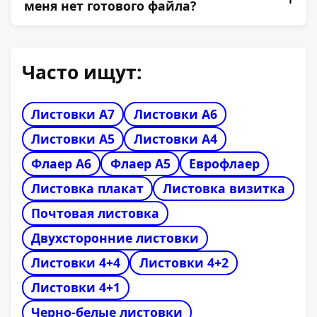
малых тиражей, а офсет обеспечивает
меня нет готового файла?
минимальную цену при заказах от 1000
экземпляров.
Да, наши штатные дизайнеры разработают
макет, учитывая ваши пожелания и
Часто ищут:
специфику продукции.
Листовки А7
Листовки А6
Листовки А5
Листовки А4
Флаер А6
Флаер А5
Еврофлаер
Листовка плакат
Листовка визитка
Почтовая листовка
Двухсторонние листовки
Листовки 4+4
Листовки 4+2
Листовки 4+1
Черно-белые листовки