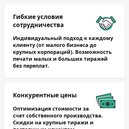
Нажмите на эту область для загрузки
Гибкие условия
файла(ов)
сотрудничества
Индивидуальный подход к каждому
Даю согласие
обработку персональных
клиенту (от малого бизнеса до
на
данных
крупных корпораций). Возможность
печати малых и больших тиражей
без переплат.
Отправить
Конкурентные цены
Оптимизация стоимости за
счет собственного производства.
Скидки на крупные тиражи и