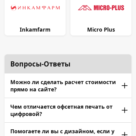
Inkamfarm
Micro Plus
Вопросы-Ответы
Можно ли сделать расчет стоимости
прямо на сайте?
Конечно! У нас есть онлайн-калькулятор для
Чем отличается офсетная печать от
базовых параметров, а для сложных
цифровой?
расчетов всегда на связи менеджер.
Цифровая печать быстрее и выгоднее для
Помогаете ли вы с дизайном, если у