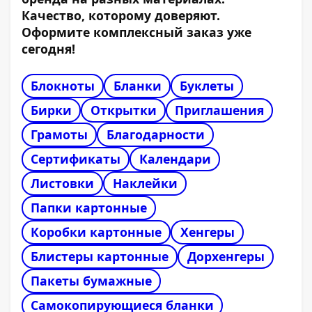
Качество, которому доверяют.
Оформите комплексный заказ уже
сегодня!
Блокноты
Бланки
Буклеты
Бирки
Открытки
Приглашения
Грамоты
Благодарности
Сертификаты
Календари
Листовки
Наклейки
Папки картонные
Коробки картонные
Хенгеры
Блистеры картонные
Дорхенгеры
Пакеты бумажные
Самокопирующиеся бланки