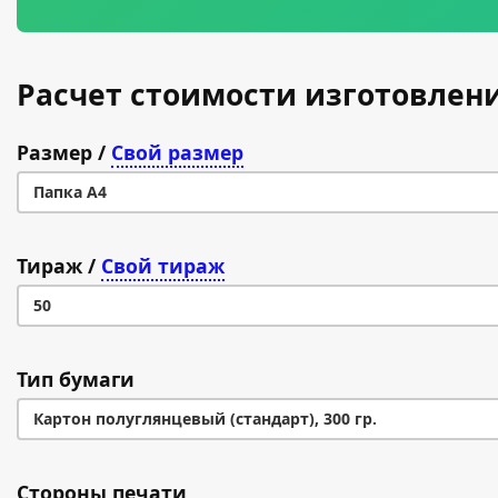
Расчет стоимости изготовлени
Размер
/
Свой размер
Папка А4
Папка А4
Тираж
/
Свой тираж
50
50
Тип бумаги
100
Картон полуглянцевый (стандарт), 300 гр.
200
Картон полуглянцевый (стандарт), 300 гр.
Стороны печати