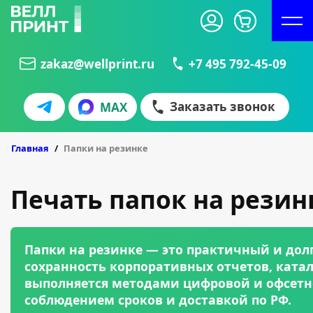
zakaz@wellprint.ru
+7 495 792-45-09
Заказать звонок
MAX
БЛИСТЕРЫ
КУБАРИКИ
Главная
Папки на резинке
Печать папок на резин
Папки на резинке — это практичный и до
сохранность корпоративных отчетов, ката
выполняется методами цифровой и офсетно
соблюдением сроков и доставкой по РФ.