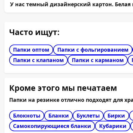
Да, на малых тиражах мы применяем печать пе
У нас темный дизайнерский картон. Белая 
Печать светлым по темному фону — это всегда 
Часто ищут:
Папки оптом
Папки с фольгированием
Папки с клапаном
Папки с карманом
Кроме этого мы печатаем
Папки на резинке отлично подходят для х
Блокноты
Бланки
Буклеты
Бирки
Самокопирующиеся бланки
Кубарики