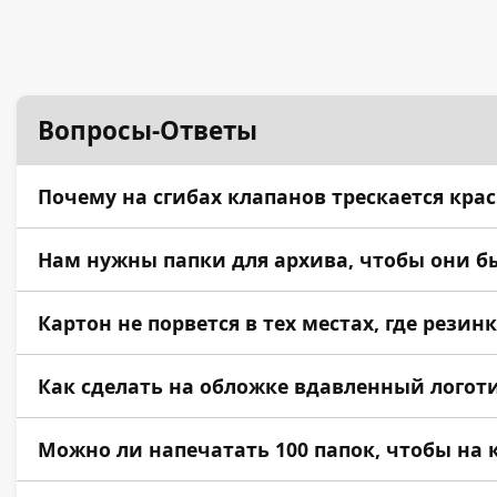
Вопросы-Ответы
Почему на сгибах клапанов трескается крас
Это следствие складывания без подготовки мат
Нам нужны папки для архива, чтобы они б
Да. В таком случае мы применяем кашировку — 
Картон не порвется в тех местах, где резин
Мы надежно защищаем отверстия под резинку 
Как сделать на обложке вдавленный логоти
Это называется блинтовое (слепое) тиснение. 
Можно ли напечатать 100 папок, чтобы на