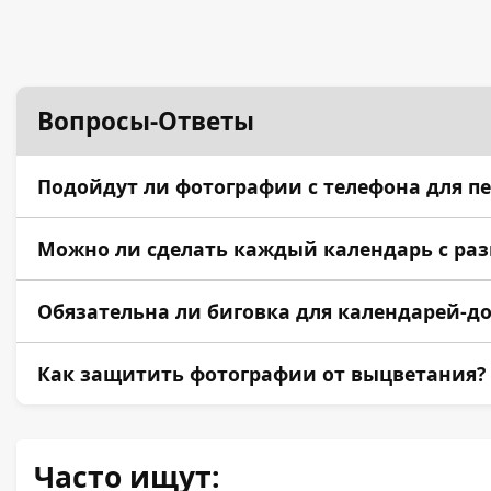
Вопросы-Ответы
Подойдут ли фотографии с телефона для п
Современные смартфоны делают снимки высоког
Можно ли сделать каждый календарь с р
Если вы заказываете малый тираж цифровым ме
Обязательна ли биговка для календарей-д
Да. Поскольку для обложек и подложек применя
Как защитить фотографии от выцветания?
Мы рекомендуем покрывать страницы с фотогра
Часто ищут: