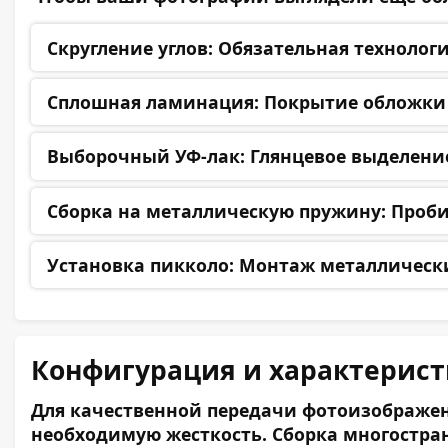
Скругление углов:
Обязательная технологи
Сплошная ламинация:
Покрытие обложки и
Выборочный УФ-лак:
Глянцевое выделение
Сборка на металлическую пружину:
Пробив
Установка пикколо:
Монтаж металлических
Конфигурация и характерис
Для качественной передачи фотоизображени
необходимую жесткость. Сборка многостра