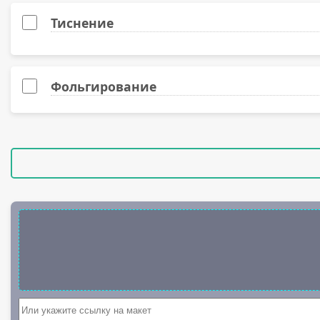
Лён белый фактурный, 300 гр.
18 (9 листов)
Без печати
Тиснение
Majestic белый мрамор перламутровый, 300 гр.
20 (10 листов)
Картон крафтовый (Китай), 280 гр.
22 (11 листов)
Фольгирование
24 (12 листов)
26 (13 листов)
28 (14 листов)
30 (15 листов)