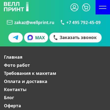
zakaz@wellprint.ru
+7 495 792-45-09
Заказать звонок
MAX
Оставьте заявку
БЛИСТЕРЫ
КУБАРИКИ
Представьтесь:
Главная
Фото работ
Телефон:
Требования к макетам
Оплата и доставка
Контакты
Эл. почта:
Блог
Оферта