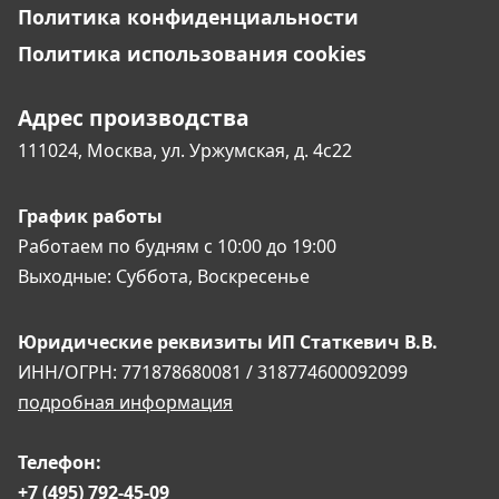
Политика конфиденциальности
Сообщение:
Политика использования cookies
Адрес производства
111024, Москва,
ул. Уржумская, д. 4с22
График работы
Работаем по будням
с 10:00 до 19:00
Загрузить файл(ы)
Выходные:
Суббота, Воскресенье
Нажмите на эту область для загрузки
файла(ов)
Юридические реквизиты
ИП Статкевич В.В.
ИНН/ОГРН: 771878680081 / 318774600092099
подробная информация
Даю согласие
обработку персональных
Телефон:
на
данных
+7 (495) 792-45-09