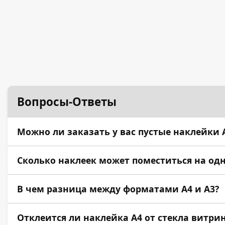
Вопросы-Ответы
Можно ли заказать у вас пустые наклейки А
Да. Мы можем подобрать матовую самоклеящуюся 
Сколько наклеек может поместиться на одн
Технически — сколько угодно, всё зависит от и
В чем разница между форматами А4 и А3?
Формат А4 (210х297 мм) — это стандартный аль
Отклеится ли наклейка А4 от стекла витри