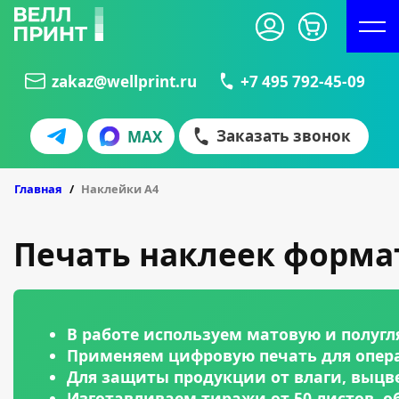
zakaz@wellprint.ru
+7 495 792-45-09
Заказать звонок
MAX
БЛИСТЕРЫ
КУБАРИКИ
Главная
Наклейки А4
Печать наклеек формат
В работе используем матовую и полуг
Применяем цифровую печать для опера
Для защиты продукции от влаги, выц
Изготавливаем тиражи от 50 листов, о