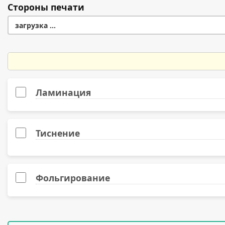
Стороны печати
300
Самоклеящаяся пленка белая (глянец), 117 гр.
загрузка ...
400
Самоклеящаяся пленка белая (матовая), 75 гр.
500
Самоклеящаяся пленка (прозрачная), 75 гр.
1000
Ламинация
Тиснение
Фольгирование