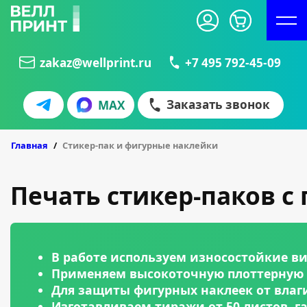
zakaz@wellprint.ru
+7 495 792-45-09
Заказать звонок
MAX
БЛИСТЕРЫ
КУБАРИКИ
Главная
Стикер-пак и фигурные наклейки
Печать стикер-паков с
В работе используем износостойкие в
Применяем высокоточную плоттерную н
Для защиты фигурных наклеек от влаг
Изготавливаем тиражи от 50 листов, 