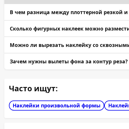
В чем разница между плоттерной резкой и
Плоттерная резка (надсечка) делается специал
Сколько фигурных наклеек можно размести
Ограничений нет, все зависит от размера сами
Можно ли вырезать наклейку со сквозными 
Да, плоттер может вырезать внутренние замкн
Зачем нужны вылеты фона за контур реза?
Любое, даже самое точное оборудование имеет 
Часто ищут:
Наклейки произвольной формы
Наклей