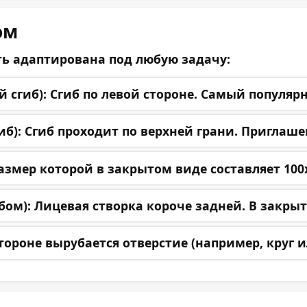
ом
ть адаптирована под любую задачу:
 сгиб):
Сгиб по левой стороне. Самый популяр
Загрузить файл(ы)
б):
Сгиб проходит по верхней грани. Приглаше
Нажмите на эту область для загрузки файла(ов)
или перенесите файл(ы) в это поле
азмер которой в закрытом виде составляет 100
бом):
Лицевая створка короче задней. В закры
е на
обработку персональных данных
ороне вырубается отверстие (например, круг 
ь