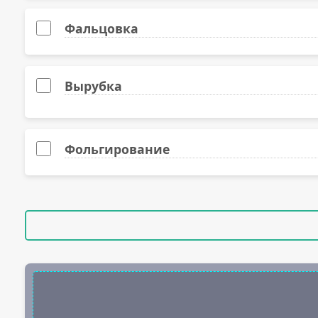
Картон полуглянцевый (стандарт), 270 гр.
Фальцовка
Картон полуглянцевый (стандарт), 300 гр.
Мелованная глянцевая, 250 гр.
Вырубка
Мелованная глянцевая, 200 гр.
Мелованная глянцевая, 300 гр.
Фольгирование
Картон крафтовый (Европа), 290 гр.
Color Copy высокобелая матовая (Европа), 350 гр
Лён белый фактурный, 300 гр.
Лён слоновая кость фактурный, 300 гр.
Splendorgel высокобелый, 300 гр.