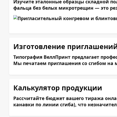
Изучите эталонные образцы складной по
фальца без белых микротрещин — это рез
Представьтесь:
Изготовление приглашений 
Типография ВеллПринт предлагает профес
Телефон:
Мы печатаем приглашения со сгибом на м
Эл. почта:
Калькулятор продукции
Рассчитайте бюджет вашего тиража онлай
Сообщение:
канавки по линии сгиба), что незначите