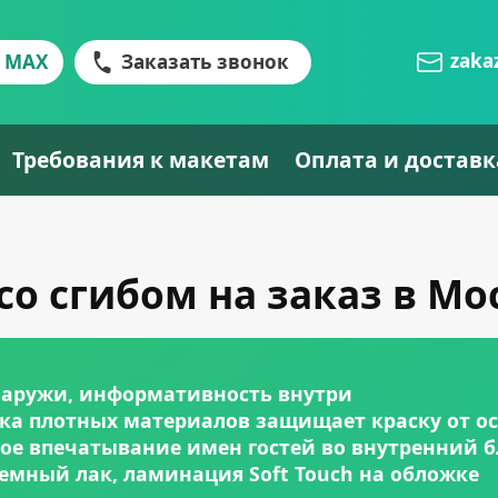
zaka
MAX
Заказать звонок
Требования к макетам
Оплата и доставк
о сгибом на заказ в Мо
снаружи, информативность внутри
вка плотных материалов защищает краску от о
кое впечатывание имен гостей во внутренний б
емный лак, ламинация Soft Touch на обложке