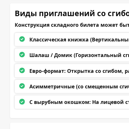
Виды приглашений со сгиб
Конструкция складного билета может бы
Классическая книжка (Вертикальный
Шалаш / Домик (Горизонтальный сги
Евро-формат:
Открытка со сгибом, р
Асимметричные (со смещенным сги
Даю согласи
С вырубным окошком:
На лицевой ст
Отправит