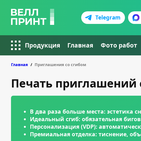
Telegram
Продукция
Главная
Фото работ
Главная
Приглашения со сгибом
Печать приглашений с
В два раза больше места: эстетика 
Идеальный сгиб: обязательная биго
Персонализация (VDP): автоматичес
Премиальная отделка: тиснение, объ