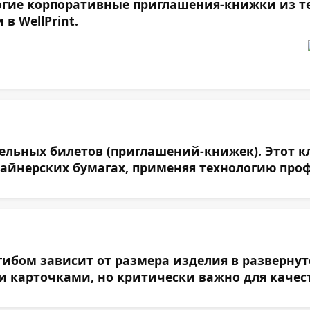
огие корпоративные приглашения-книжки из те
в WellPrint.
льных билетов (приглашений-книжек). Этот кл
зайнерских бумагах, применяя технологию про
ибом зависит от размера изделия в развернут
и карточками, но критически важно для качес