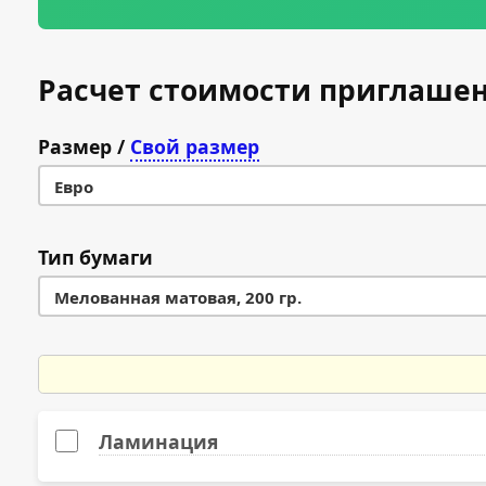
Расчет стоимости приглашен
Размер
/
Свой размер
Евро
Евро
Тип бумаги
А7 (74×105 мм)
Мелованная матовая, 200 гр.
A6 (105 × 148 мм)
Мелованная матовая, 200 гр.
A5 (148 × 210 мм)
Мелованная матовая, 250 гр.
Ламинация
A4 (210 × 297 мм)
Мелованная матовая, 300 гр.