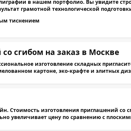
лиграфии в нашем портфолио. Вы увидите стр
ультат грамотной технологической подготовки 
Оставьте заявку
со сгибом на заказ в Москве
сиональное изготовление складных пригласите
елованном картоне, эко-крафте и элитных ди
н. Стоимость изготовления приглашений со сг
льно увеличивает цену по сравнению с плоским