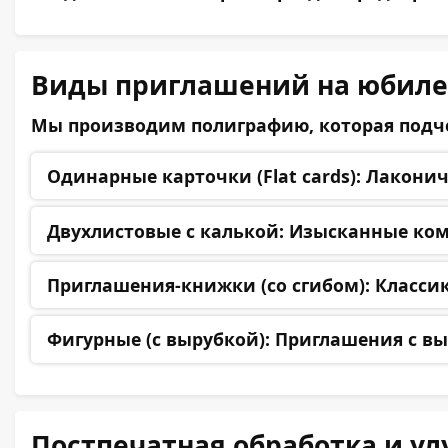
Виды приглашений на юбил
Мы производим полиграфию, которая подче
Одинарные карточки (Flat cards):
Лаконичн
Двухлистовые с калькой:
Изысканные комп
Приглашения-книжки (со сгибом):
Классик
Фигурные (с вырубкой):
Приглашения с вы
Постпечатная обработка и у