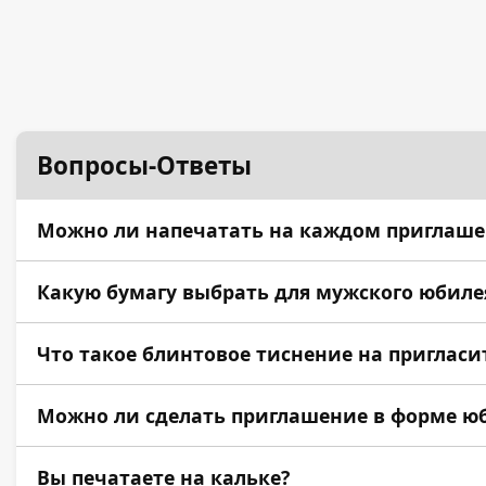
Вопросы-Ответы
Можно ли напечатать на каждом приглашен
Да, эта технология называется печать перемен
Какую бумагу выбрать для мужского юбилея 
Мы рекомендуем темные дизайнерские бумаги (
Что такое блинтовое тиснение на приглас
Это процесс формирования вдавленного рельеф
Можно ли сделать приглашение в форме 
Да, с помощью плоттерной резки (для малых т
Вы печатаете на кальке?