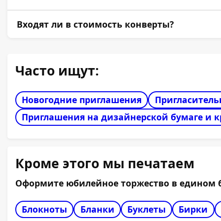
Да, дизайнерская калька — хит премиальной п
Входят ли в стоимость конверты?
Нет, пригласительные изготавливаются отдель
Часто ищут:
Новогодние приглашения
Пригласитель
Приглашения на дизайнерской бумаге и 
Кроме этого мы печатаем
Оформите юбилейное торжество в едином б
Блокноты
Бланки
Буклеты
Бирки