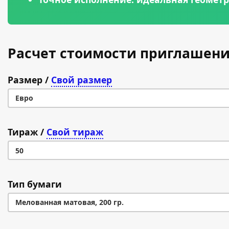
Расчет стоимости приглашени
Размер
/
Свой размер
Евро
Евро
Тираж
/
Свой тираж
А7 (74×105 мм)
50
A6 (105 × 148 мм)
50
Тип бумаги
A5 (148 × 210 мм)
100
Мелованная матовая, 200 гр.
A4 (210 × 297 мм)
200
Мелованная матовая, 200 гр.