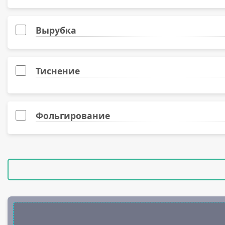
Лён белый фактурный, 300 гр.
Лён слоновая кость фактурный, 300 гр.
Вырубка
Splendorgel высокобелый, 300 гр.
Тиснение
Картон крафтовый (Китай), 280 гр.
Лён белый фактурный (Китай), 300 гр.
Фольгирование