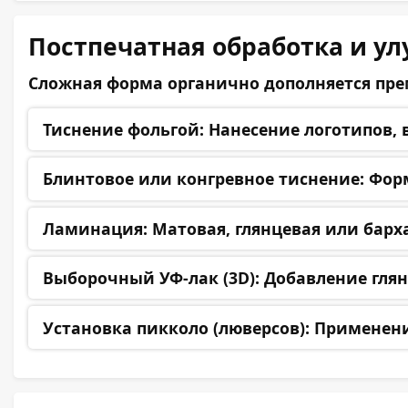
Постпечатная обработка и у
Сложная форма органично дополняется пр
Тиснение фольгой:
Нанесение логотипов, 
Блинтовое или конгревное тиснение:
Форм
Ламинация:
Матовая, глянцевая или барх
Выборочный УФ-лак (3D):
Добавление глян
Установка пикколо (люверсов):
Применение