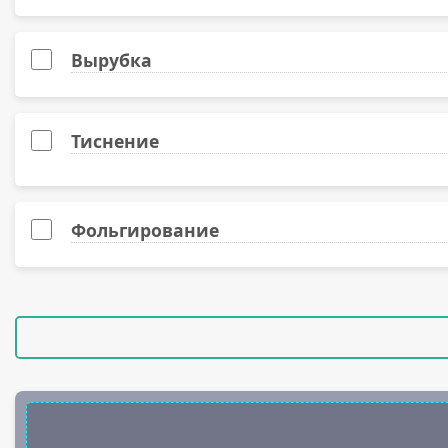
Лён белый фактурный, 300 гр.
Лён слоновая кость фактурный, 300 гр.
Вырубка
Splendorgel высокобелый, 300 гр.
Тиснение
Картон крафтовый (Китай), 280 гр.
Лён белый фактурный (Китай), 300 гр.
Фольгирование