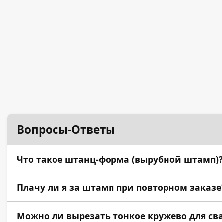
Вопросы-Ответы
Что такое штанц-форма (вырубной штамп)
Это специализированный инструмент на фанерн
Плачу ли я за штамп при повторном заказе
Нет. Штамп является вашей собственностью и х
Можно ли вырезать тонкое кружево для св