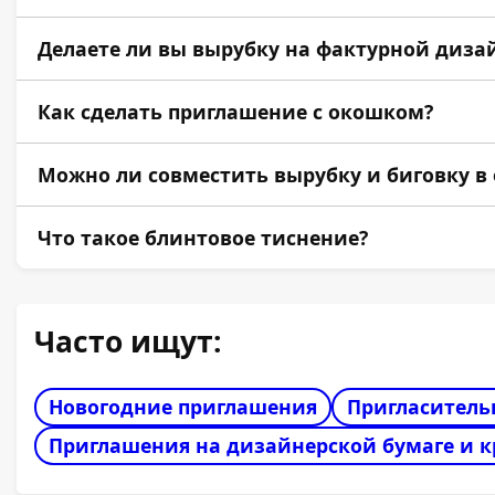
Плоттерная резка позволяет делать очень мелк
Делаете ли вы вырубку на фактурной диза
Да. Вырубка отлично применяется на фактурных 
Как сделать приглашение с окошком?
В векторном макете рисуется замкнутый контур
Можно ли совместить вырубку и биговку в
Да. Вырубной штамп может одновременно содер
Что такое блинтовое тиснение?
Это технология выдавливания рельефа на карт
Часто ищут:
Новогодние приглашения
Пригласитель
Приглашения на дизайнерской бумаге и 