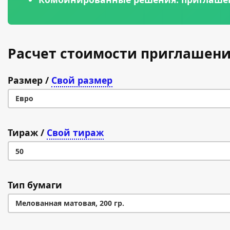
Расчет стоимости приглашени
Размер
/
Свой размер
Евро
Евро
Тираж
/
Свой тираж
А7 (74×105 мм)
50
A6 (105 × 148 мм)
50
Тип бумаги
A5 (148 × 210 мм)
100
Мелованная матовая, 200 гр.
A4 (210 × 297 мм)
200
Мелованная матовая, 200 гр.