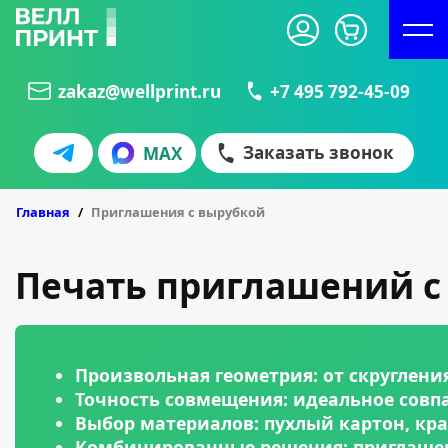
zakaz@wellprint.ru
+7 495 792-45-09
Заказать звонок
MAX
БЛИСТЕРЫ
КУБАРИКИ
Главная
Приглашения с вырубкой
Печать приглашений с 
Произвольная геометрия: от скруглени
Точность совмещения: идеальное совп
Выбор материалов: пухлый картон, кра
Комбинированные решения: приглашен